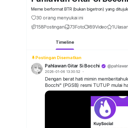
Meme berformat BTR (bukan bigetron) yang dituju
30 orang menyukai ini
158
Postingan
73
Foto
89
Video
1
Ulasan
Timeline
Postingan Disematkan
Pahlawan Gitar Si Bocchi
@pahlawang
2026-01-06 13:30:52
·
Dengan berat hati mimin memberitahu
Bocchi" (PGSB) resmi TUTUP mulai hari