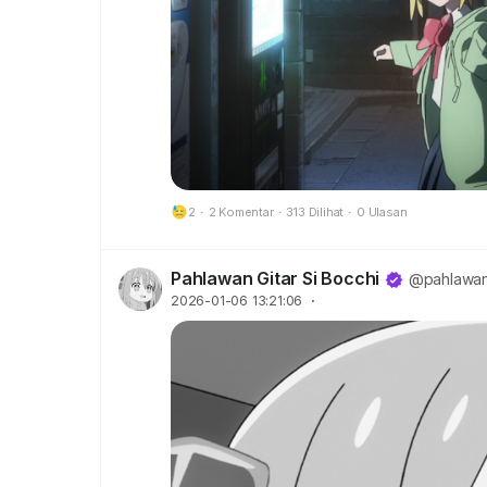
2
·
2 Komentar
·
313 Dilihat
·
0 Ulasan
Pahlawan Gitar Si Bocchi
@pahlawang
2026-01-06 13:21:06
·