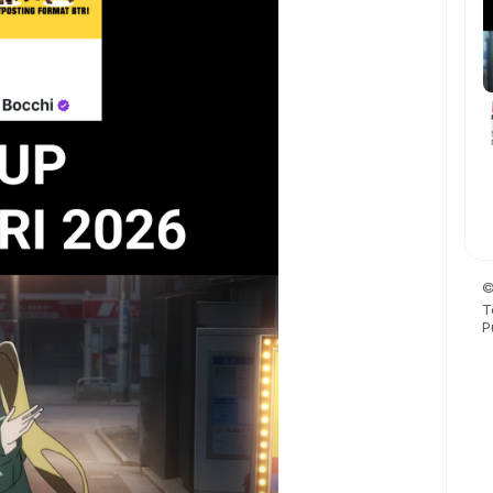
©
T
P