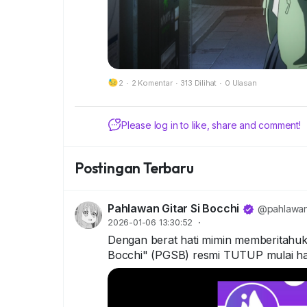
2
·
2 Komentar
·
313 Dilihat
·
0 Ulasan
Please log in to like, share and comment!
Postingan Terbaru
Pahlawan Gitar Si Bocchi
@pahlawang
2026-01-06 13:30:52
·
Dengan berat hati mimin memberitahu
Bocchi" (PGSB) resmi TUTUP mulai hari