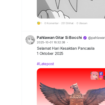
1
·
0 Komentar
·
251 Dilihat
·
0 Ulasan
Pahlawan Gitar Si Bocchi
@pahlawang
2025-10-01 16:32:38
·
Selamat Hari Kesaktian Pancasila
1 Oktober 2025
#Latepost