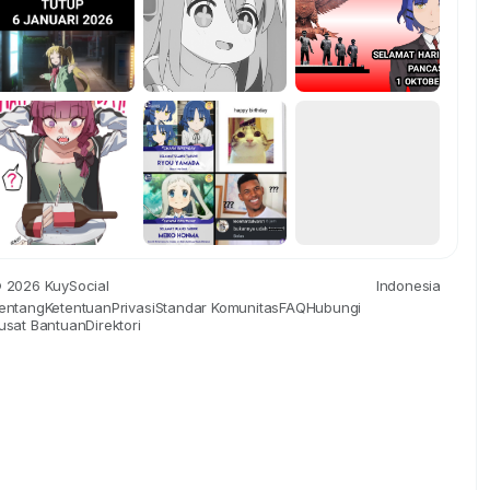
 2026 KuySocial
Indonesia
entang
Ketentuan
Privasi
Standar Komunitas
FAQ
Hubungi
usat Bantuan
Direktori