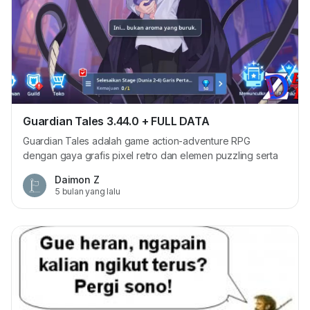
Guardian Tales 3.44.0 + FULL DATA
Guardian Tales adalah game action-adventure RPG
dengan gaya grafis pixel retro dan elemen puzzling serta
petualangan yang dikembangkan oleh Kong Studios dan
Daimon Z
diterbitkan oleh Kakao Dalam game ini, pemain berperan
5 bulan yang lalu
sebagai “The Knight” (Ksatria Pelindung) dari kerajaan
Kanterbury yang baru saja menyelesaikan latihan. Namun,
setelah itu kerajaan diserang oleh kelompok “The...