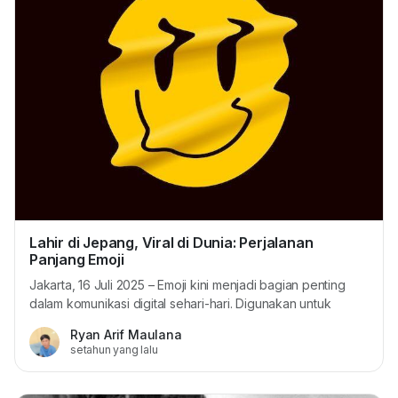
Lahir di Jepang, Viral di Dunia: Perjalanan
Panjang Emoji
Jakarta, 16 Juli 2025 – Emoji kini menjadi bagian penting
dalam komunikasi digital sehari-hari. Digunakan untuk
menyampaikan emosi, tanggapan, hingga sindiran, emoji
Ryan Arif Maulana
telah melampaui fungsinya sebagai sekadar simbol lucu.
setahun yang lalu
Namun tak banyak yang tahu, emoji pertama kali muncul di
Jepang lebih dari dua dekade lalu. Diciptakan oleh Insinyur
Jepang Emoji pertama kali dikembangkan...