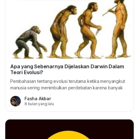
Apa yang Sebenarnya Dijelaskan Darwin Dalam
Teori Evolusi?
Pembahasan tentang evolusi terutama ketika menyangkut
manusia sering menimbulkan perdebatan karena banyak
orang memahami konsep ini secara keliru. Teori evolusi
Fasha Akbar
yang dikembangkan oleh Charles Darwin bukan sekadar
8 bulan yang lalu
“manusia berasal dari monyet,” melainkan penjelasan ilmiah
yang jauh lebih kompleks, terstruktur, dan berdasarkan
bukti. Karena itu, penting untuk memahami teori ini...