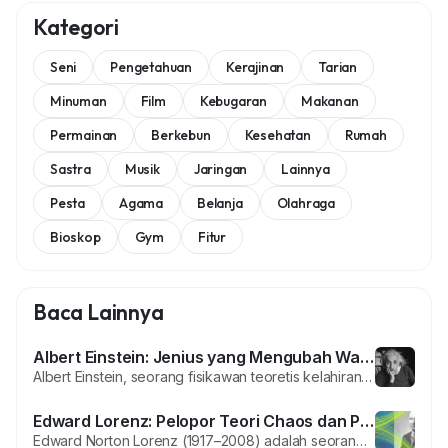
Kategori
Seni
Pengetahuan
Kerajinan
Tarian
Minuman
Film
Kebugaran
Makanan
Permainan
Berkebun
Kesehatan
Rumah
Sastra
Musik
Jaringan
Lainnya
Pesta
Agama
Belanja
Olahraga
Bioskop
Gym
Fitur
Baca Lainnya
Albert Einstein: Jenius yang Mengubah Wajah Ilmu Pengetahuan
Albert Einstein, seorang fisikawan teoretis kelahiran Jerman, adalah salah satu tokoh paling ikonik dalam sejarah ilmu pengetahuan. Lahir pada 14 Maret 1879 di Ulm, Kerajaan Württemberg, Jerman, Einstein dikenal sebagai pencetus teori relativitas yang merevolusi cara kita memahami alam semesta. Penemuannya tidak hanya memengaruhi fisika, tetapi juga teknologi modern yang kita nikmati saat...
Edward Lorenz: Pelopor Teori Chaos dan Penemu Butterfly Effect
Edward Norton Lorenz (1917–2008) adalah seorang ahli meteorologi dan matematikawan asal Amerika Serikat yang dikenal sebagai bapak teori chaos. Temuannya tentang Butterfly Effect membuka jalan baru dalam memahami sistem kompleks yang tampaknya acak tetapi sebenarnya mengikuti pola tertentu. Karyanya tidak hanya merevolusi ilmu meteorologi tetapi juga memengaruhi banyak bidang lain,...