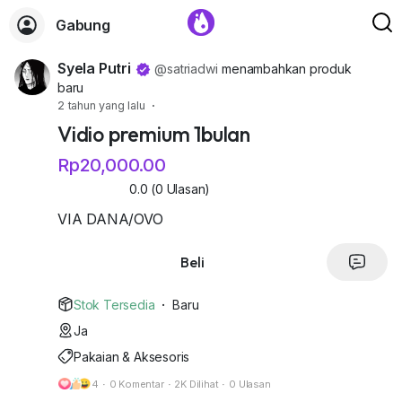
Gabung
Syela Putri
@satriadwi
menambahkan produk
baru
2 tahun yang lalu
·
Vidio premium 1bulan
Rp20,000.00
0.0 (0 Ulasan)
VIA DANA/OVO
Beli
Stok Tersedia
·
Baru
Ja
Pakaian & Aksesoris
4
·
0 Komentar
·
2K Dilihat
·
0 Ulasan