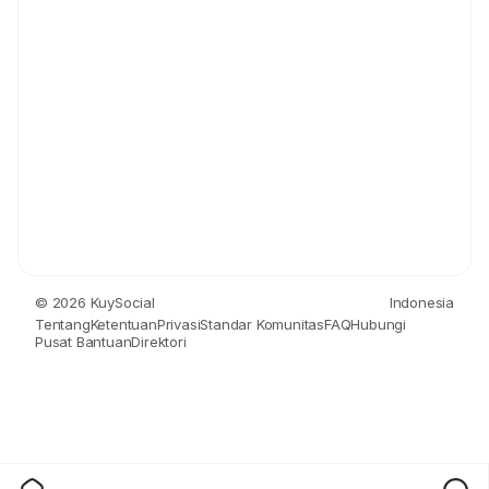
© 2026 KuySocial
Indonesia
Tentang
Ketentuan
Privasi
Standar Komunitas
FAQ
Hubungi
Pusat Bantuan
Direktori