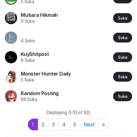
5 Suka
Mutiara Hikmah
Suka
9 Suka
ᅠᅠᅠ
Suka
4 Suka
KuyShitpost
Suka
6 Suka
Monster Hunter Daily
Suka
5 Suka
Random Posting
Suka
66 Suka
Displaying (1-10 of 92)
1
2
3
4
5
Next
»