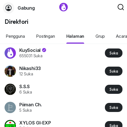
Gabung
Direktori
Pengguna
Postingan
Halaman
Grup
Acar
KuySocial
Suka
655031 Suka
Nikashi33
Suka
12 Suka
S.S.S
Suka
6 Suka
Piiman Ch.
Suka
5 Suka
XYLOS GI-EXP
Suka