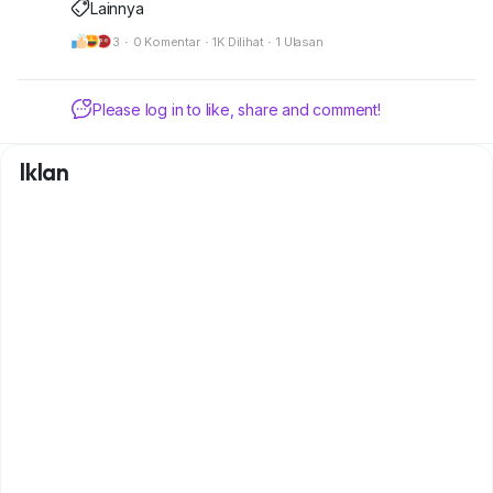
Lainnya
3
·
0 Komentar
·
1K Dilihat
·
1 Ulasan
Please log in to like, share and comment!
Iklan