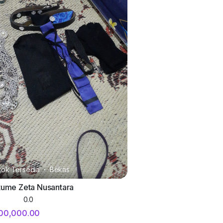
tok Tersedia
·
Bekas
ume Zeta Nusantara
0.0
00,000.00