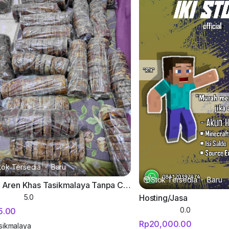
tok Tersedia
·
Baru
Stok Tersedia
·
Baru
Gula Aren Khas Tasikmalaya Tanpa Campuran
Hosting/Jasa
5.0
0.0
5.00
Rp20,000.00
sikmalaya