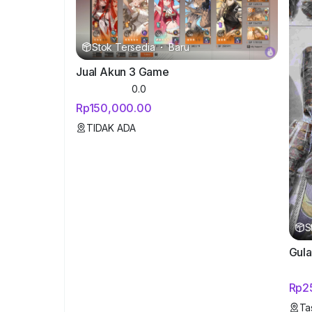
Stok Tersedia
·
Baru
Jual Akun 3 Game
0.0
Rp150,000.00
TIDAK ADA
S
Rp2
Ta