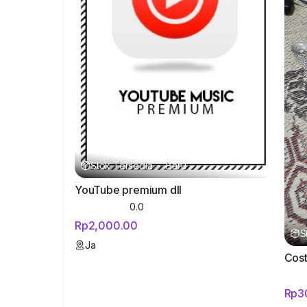
Stok Tersedia
·
Baru
YouTube premium dll
0.0
Rp2,000.00
S
Ja
Cost
Rp3