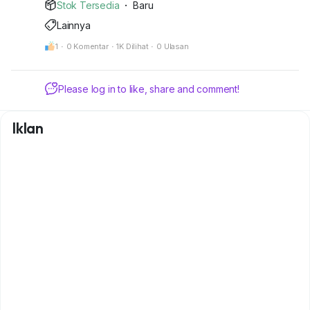
Stok Tersedia
·
Baru
Lainnya
1
·
0 Komentar
·
1K Dilihat
·
0 Ulasan
Please log in to like, share and comment!
Iklan