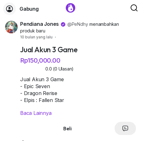
Gabung
Pendiana Jones
@PeNdhy
menambahkan
produk baru
10 bulan yang lalu
·
Jual Akun 3 Game
Rp150,000.00
0.0 (0 Ulasan)
Jual Akun 3 Game
- Epic Seven
- Dragon Rerise
- Elpis : Fallen Star
Baca Lainnya
Untuk lebih lanjut hubungi aja atau chat
Beli