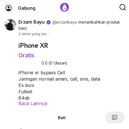
Gabung
Erzam Bayu
@erzambayu
menambahkan produk
baru
2 tahun yang lalu
·
+1
iPhone XR
Gratis
0.0 (0 Ulasan)
iPhone xr bypass Cell
Jaringan normal aman, call, sms, data
Ex ibox
Fullset
64gb
Baca Lainnya
Kamera d/b jernih
Bisa update OS
No reset, restore
Beli
Bisa di bypass ulang klo tools nya udh support