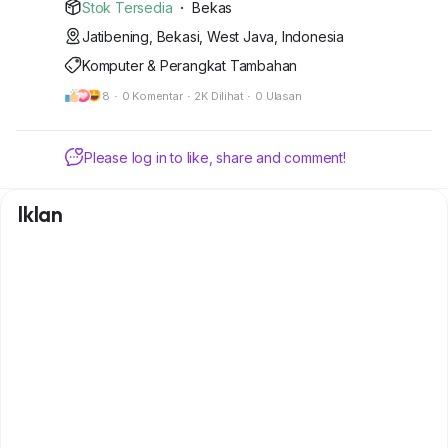
ios 18
Stok Tersedia
·
Bekas
Mau di mahar aja atau cari kembalian
Jatibening, Bekasi, West Java, Indonesia
dibawahnya
Komputer & Perangkat Tambahan
8
·
0 Komentar
·
2K Dilihat
·
0 Ulasan
Please log in to like, share and comment!
Iklan