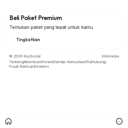
Beli Paket Premium
Temukan paket yang tepat untuk kamu
Tingkatkan
© 2026 KuySocial
Indonesia
Tentang
Ketentuan
Privasi
Standar Komunitas
FAQ
Hubungi
Pusat Bantuan
Direktori