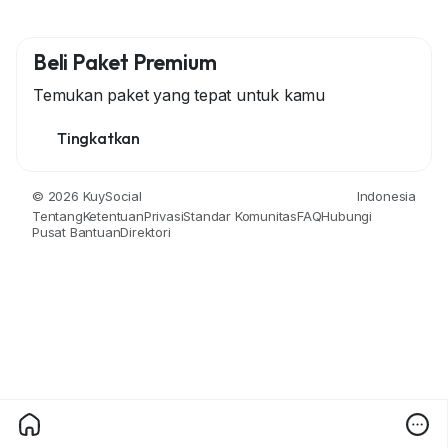
Beli Paket Premium
Temukan paket yang tepat untuk kamu
Tingkatkan
© 2026 KuySocial
Indonesia
Tentang
Ketentuan
Privasi
Standar Komunitas
FAQ
Hubungi
Pusat Bantuan
Direktori