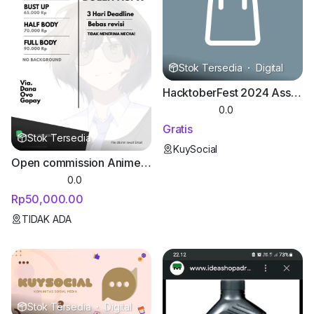
Stok Tersedia
·
Digital
HacktoberFest 2024 Assets
0.0
Gratis
Stok Tersedia
KuySocial
Open commission Anime art
0.0
Rp50,000.00
TIDAK ADA
Stok Tersedia
·
Digital