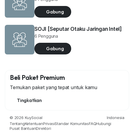
Gabung
SOJI [Seputar Otaku Jaringan Intel]
6 Pengguna
Gabung
Beli Paket Premium
Temukan paket yang tepat untuk kamu
Tingkatkan
© 2026 KuySocial
Indonesia
Tentang
Ketentuan
Privasi
Standar Komunitas
FAQ
Hubungi
Pusat Bantuan
Direktori