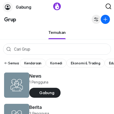
Gabung
Grup
Temukan
Semua
Kendaraan
Komedi
Ekonomi & Trading
Edu
News
1 Pengguna
Gabung
Berita
3 Pengguna