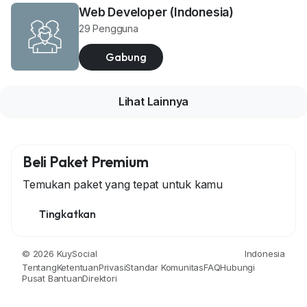
Web Developer (Indonesia)
29 Pengguna
Gabung
Lihat Lainnya
Beli Paket Premium
Temukan paket yang tepat untuk kamu
Tingkatkan
© 2026 KuySocial
Indonesia
Tentang
Ketentuan
Privasi
Standar Komunitas
FAQ
Hubungi
Pusat Bantuan
Direktori