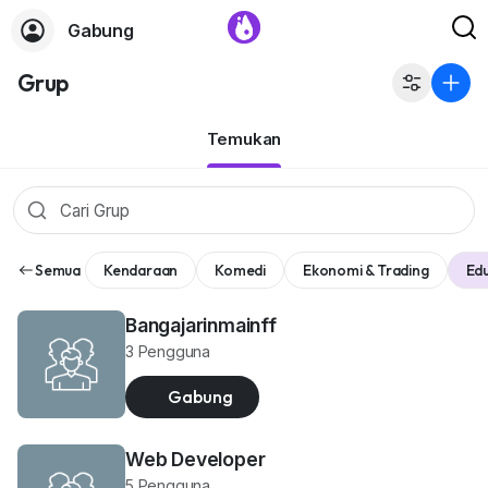
Gabung
Grup
Temukan
Semua
Kendaraan
Komedi
Ekonomi & Trading
Edu
Bangajarinmainff
3 Pengguna
Gabung
Web Developer
5 Pengguna