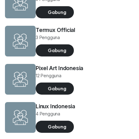
Gabung
Termux Official
3 Pengguna
Gabung
Pixel Art Indonesia
12 Pengguna
Gabung
Linux Indonesia
4 Pengguna
Gabung