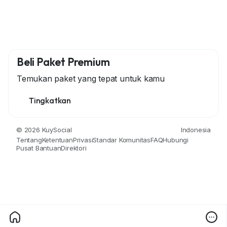
Beli Paket Premium
Temukan paket yang tepat untuk kamu
Tingkatkan
© 2026 KuySocial
Indonesia
Tentang
Ketentuan
Privasi
Standar Komunitas
FAQ
Hubungi
Pusat Bantuan
Direktori