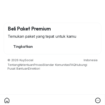
Beli Paket Premium
Temukan paket yang tepat untuk kamu
Tingkatkan
© 2026 KuySocial
Indonesia
Tentang
Ketentuan
Privasi
Standar Komunitas
FAQ
Hubungi
Pusat Bantuan
Direktori