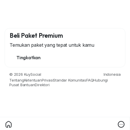
Beli Paket Premium
Temukan paket yang tepat untuk kamu
Tingkatkan
© 2026 KuySocial
Indonesia
Tentang
Ketentuan
Privasi
Standar Komunitas
FAQ
Hubungi
Pusat Bantuan
Direktori