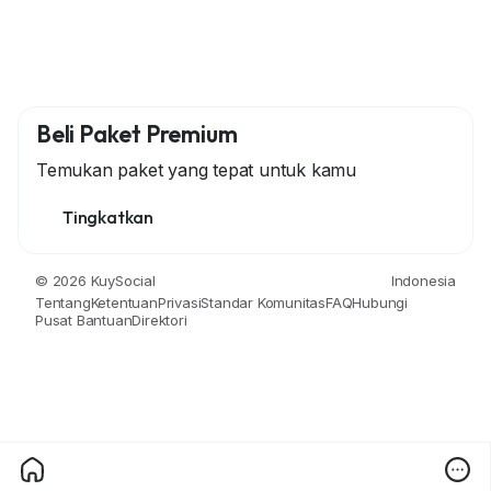
Beli Paket Premium
Temukan paket yang tepat untuk kamu
Tingkatkan
© 2026 KuySocial
Indonesia
Tentang
Ketentuan
Privasi
Standar Komunitas
FAQ
Hubungi
Pusat Bantuan
Direktori