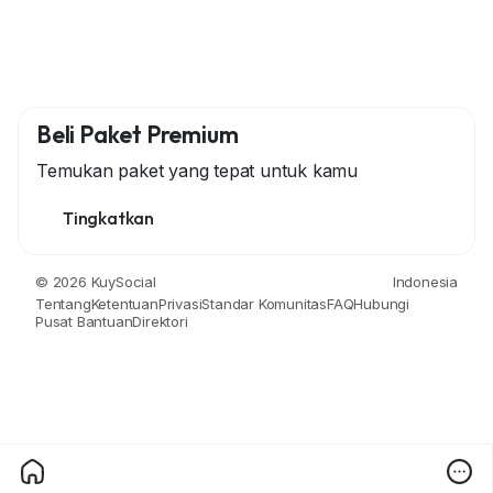
Beli Paket Premium
Temukan paket yang tepat untuk kamu
Tingkatkan
© 2026 KuySocial
Indonesia
Tentang
Ketentuan
Privasi
Standar Komunitas
FAQ
Hubungi
Pusat Bantuan
Direktori