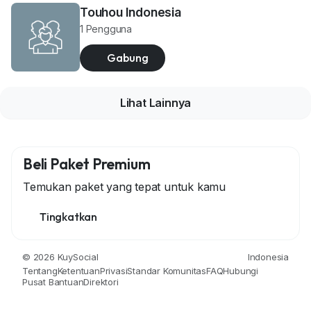
Touhou Indonesia
1 Pengguna
Gabung
Lihat Lainnya
Beli Paket Premium
Temukan paket yang tepat untuk kamu
Tingkatkan
© 2026 KuySocial
Indonesia
Tentang
Ketentuan
Privasi
Standar Komunitas
FAQ
Hubungi
Pusat Bantuan
Direktori