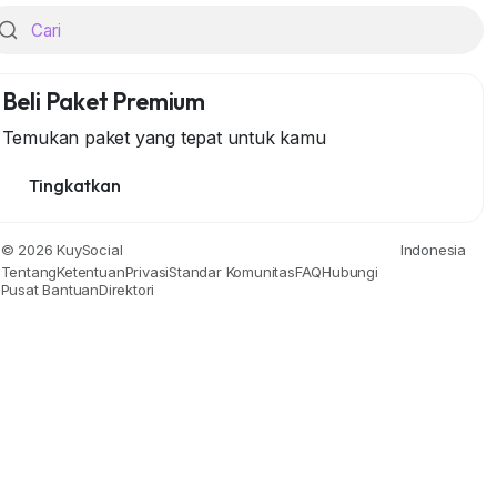
Beli Paket Premium
Temukan paket yang tepat untuk kamu
Tingkatkan
jarah
Gaya Hidup
Alam
Berita & Politik
Masyarakat & 
© 2026 KuySocial
Indonesia
Tentang
Ketentuan
Privasi
Standar Komunitas
FAQ
Hubungi
Pusat Bantuan
Direktori