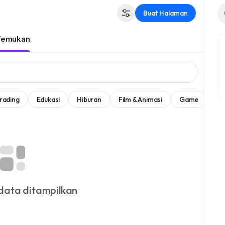
Buat Halaman
Temukan
rading
Edukasi
Hiburan
Film & Animasi
Game
Se
data ditampilkan