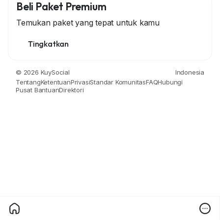
Beli Paket Premium
Temukan paket yang tepat untuk kamu
Tingkatkan
© 2026 KuySocial
Indonesia
Tentang
Ketentuan
Privasi
Standar Komunitas
FAQ
Hubungi
Pusat Bantuan
Direktori