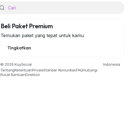
Beli Paket Premium
Temukan paket yang tepat untuk kamu
Tingkatkan
jarah
Gaya Hidup
Alam
Berita & Politik
Masyarakat & 
© 2026 KuySocial
Indonesia
Tentang
Ketentuan
Privasi
Standar Komunitas
FAQ
Hubungi
Pusat Bantuan
Direktori