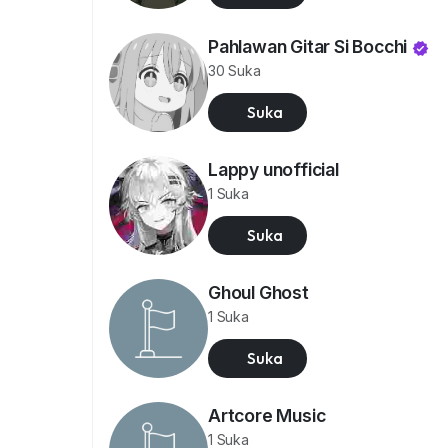
Pahlawan Gitar Si Bocchi
30 Suka
Suka
Lappy unofficial
1 Suka
Suka
Ghoul Ghost
1 Suka
Suka
Artcore Music
1 Suka