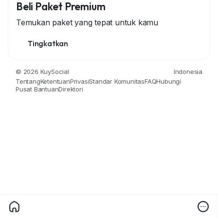
Beli Paket Premium
Temukan paket yang tepat untuk kamu
Tingkatkan
© 2026 KuySocial
Indonesia
Tentang
Ketentuan
Privasi
Standar Komunitas
FAQ
Hubungi
Pusat Bantuan
Direktori