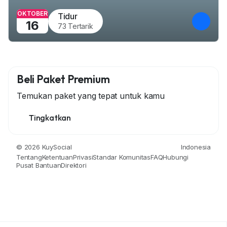
OKTOBER
Tidur
16
73 Tertarik
Beli Paket Premium
Temukan paket yang tepat untuk kamu
Tingkatkan
© 2026 KuySocial
Indonesia
Tentang
Ketentuan
Privasi
Standar Komunitas
FAQ
Hubungi
Pusat Bantuan
Direktori