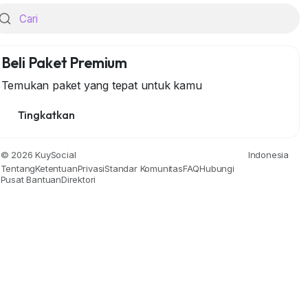
Beli Paket Premium
Temukan paket yang tepat untuk kamu
Tingkatkan
Gaya Hidup
Alam
Berita & Politik
Masyarakat & Negara
© 2026 KuySocial
Indonesia
Tentang
Ketentuan
Privasi
Standar Komunitas
FAQ
Hubungi
Pusat Bantuan
Direktori