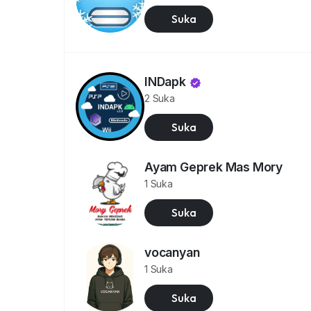
Suka
INDapk
2 Suka
Suka
Ayam Geprek Mas Mory
1 Suka
Suka
vocanyan
1 Suka
Suka